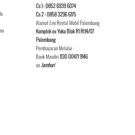
Cs 1 : 0852 6939 6074
da
Cs 2 : 0858 3296 6175
Alamat Emi Rental Mobil Palembang
ama
Komplek ex Yuka Blok R1 Rt14/07
Palembang
Pembayaran Melalui :
Bank Mandiri
1130 00471 9146
an
Jamhuri