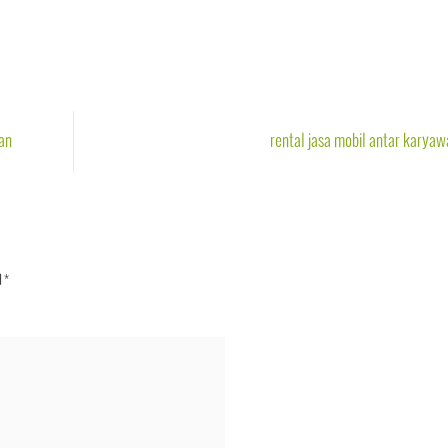
an
rental jasa mobil antar karya
d
*