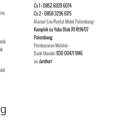
Cs 1 : 0852 6939 6074
mi,
Cs 2 : 0858 3296 6175
Alamat Emi Rental Mobil Palembang
Komplek ex Yuka Blok R1 Rt14/07
Palembang
anda
Pembayaran Melalui :
uk
Bank Mandiri
1130 00471 9146
an
Jamhuri
bil
ng