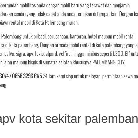
mpermudah mobilitas anda dengan mobil baru yang terawat dan menjamin
raan sendiri yang tidak dapat anda anda temukan di tempat lain. Dengan ka
aya rental mobil di Kota Palembang murah.
 Palembang untuk pribadi, perusahaan, kantoran, hotel maupun mobil rental
ara di kota palembang, Dengan armada mobil rental di kota palembang yang 
er, calya, sigra, apv, loxio, alpard, velfire, hingga minibus seperti L300, Elf unt
an jalan maupun bisnis di sumatra selatan khususnya PALEMBANG CITY.
6074 / 0858 3296 6175
24 Jam kami siap untuk melayani permintaan sewa mo
bang.
apv kota sekitar palemba