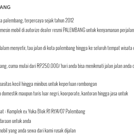
BANG
ota palembang, terpercaya sejak tahun 2012
tin mesin mobil di autorize dealer resmi PALEMBANG untuk kenyamanan perjala
alam menyetir, tau jalan di kota palembang hingga ke seluruh tempat wisata 
ang, cuma mulai dari RP.250.000/ hari anda bisa menikmati jalan jalan anda d
pasitas kecil hingga minibus untuk keperluan rombongan
domestik maupun turis luar negri, koorporate, kantoran hingga jasa untuk
mat : Komplek ex Yuka Blok R1 Rt14/07 Palembang
daraan untuk anda
bil yang anda sewa dari kami rusak dijalan