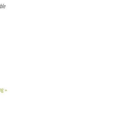
ble
ang
»