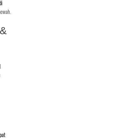
di
mewah.
 &
l
u
pat