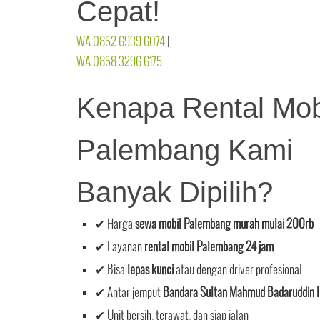
Cepat!
WA 0852 6939 6074
|
WA 0858 3296 6175
Kenapa Rental Mob
Palembang Kami
Banyak Dipilih?
✔ Harga
sewa mobil Palembang murah mulai 200rb
✔ Layanan
rental mobil Palembang 24 jam
✔ Bisa
lepas kunci
atau dengan driver profesional
✔ Antar jemput
Bandara Sultan Mahmud Badaruddin I
✔ Unit bersih, terawat, dan siap jalan