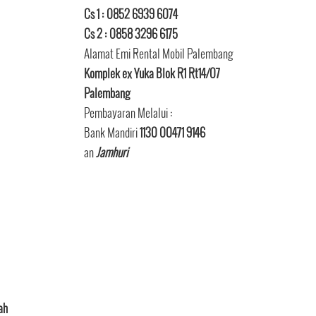
Cs 1 : 0852 6939 6074
Cs 2 : 0858 3296 6175
Alamat Emi Rental Mobil Palembang
Komplek ex Yuka Blok R1 Rt14/07
Palembang
Pembayaran Melalui :
Bank Mandiri
1130 00471 9146
an
Jamhuri
ah