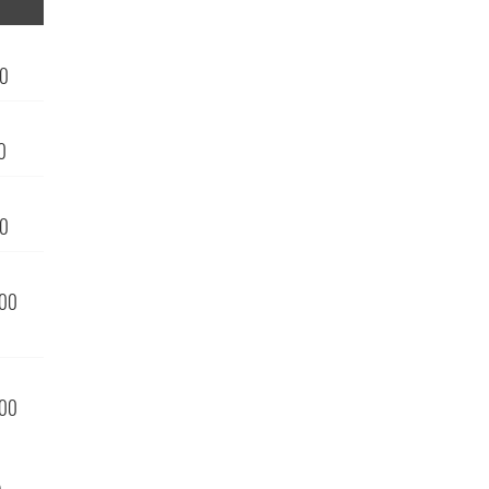
00
0
00
000
000