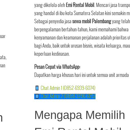
yang dikelola oleh
Emi Rental Mobil
. Mencari jasa transp
yang handal di ibu kota Sumatera Selatan kini semakin m
Sebagai penyedia jasa
sewa mobil Palembang
yang telah
berpengalaman bertahun-tahun, kami memahami bahwa
luar
kenyamanan dan keamanan perjalanan adalah prioritas 
bagi Anda, baik untuk urusan bisnis, wisata keluarga, ma
keperluan kedinasan.
ata,
ihan
Pesan Cepat via WhatsApp:
Dapatkan harga khusus hari ini untuk semua unit armada 
Chat Admin 1 (0852-6939-6074)
Chat Admin 2 (0858-3296-6175)
Mengapa Memilih
n