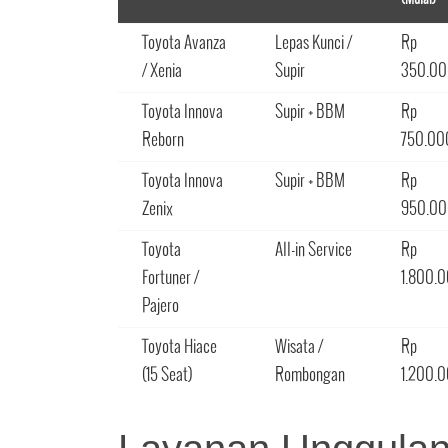
Toyota Avanza
Lepas Kunci /
Rp
/ Xenia
Supir
350.0
Toyota Innova
Supir + BBM
Rp
Reborn
750.00
Toyota Innova
Supir + BBM
Rp
Zenix
950.0
Toyota
All-in Service
Rp
Fortuner /
1.800.
Pajero
Toyota Hiace
Wisata /
Rp
(15 Seat)
Rombongan
1.200.