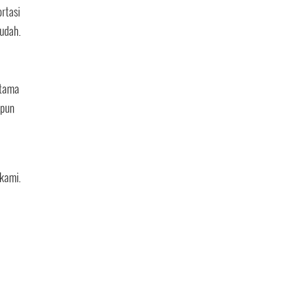
ortasi
udah.
utama
upun
kami.