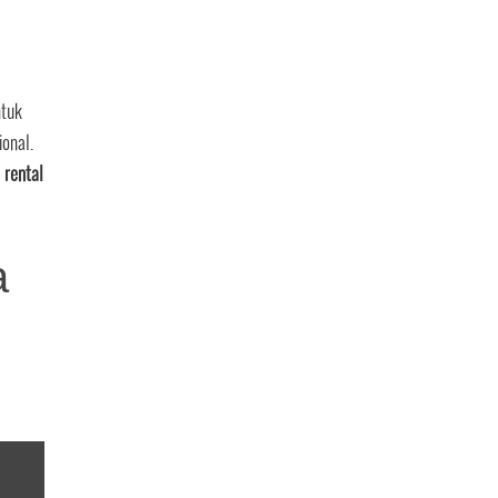
tuk
ional.
a
rental
a