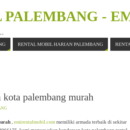
 PALEMBANG - E
AH
NG
RENTAL MOBIL HARIAN PALEMBANG
RENT
a kota palembang murah
ANG
murah
,
emirentalmobil.com
memiliki armada terbaik di sekitar