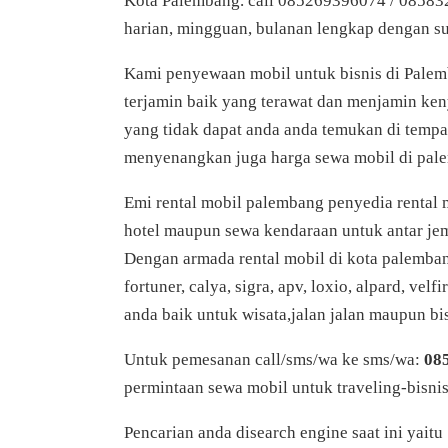
Kota Palembang. call 085269396074 / 08583
harian, mingguan, bulanan lengkap dengan s
Kami penyewaan mobil untuk bisnis di Pale
terjamin baik yang terawat dan menjamin ke
yang tidak dapat anda anda temukan di tempa
menyenangkan juga harga sewa mobil di pal
Emi rental mobil palembang penyedia rental m
hotel maupun sewa kendaraan untuk antar je
Dengan armada rental mobil di kota palembang 
fortuner, calya, sigra, apv, loxio, alpard, ve
anda baik untuk wisata,jalan jalan maupun 
Untuk pemesanan call/sms/wa ke sms/wa:
085
permintaan sewa mobil untuk traveling-bisnis
Pencarian anda disearch engine saat ini yaitu 