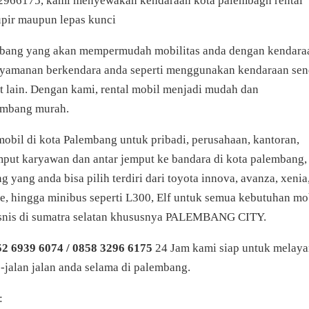
2966175, kami menyewakan kendaraan kota palembagn rental
upir maupun lepas kunci
mbang yang akan mempermudah mobilitas anda dengan kendara
nyamanan berkendara anda seperti menggunakan kendaraan sen
t lain. Dengan kami, rental mobil menjadi mudah dan
embang murah.
obil di kota Palembang untuk pribadi, perusahaan, kantoran,
mput karyawan dan antar jemput ke bandara di kota palembang,
yang anda bisa pilih terdiri dari toyota innova, avanza, xenia
lfire, hingga minibus seperti L300, Elf untuk semua kebutuhan mo
bisnis di sumatra selatan khususnya PALEMBANG CITY.
2 6939 6074 / 0858 3296 6175
24 Jam kami siap untuk melaya
-jalan jalan anda selama di palembang.
: