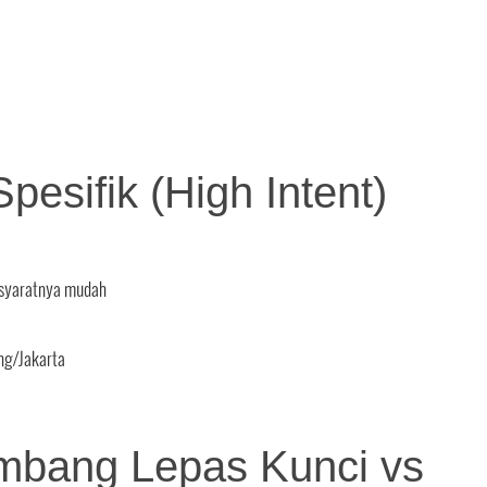
pesifik (High Intent)
 syaratnya mudah
ng/Jakarta
embang Lepas Kunci vs