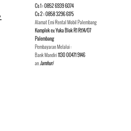
Cs 1 : 0852 6939 6074
&
Cs 2 : 0858 3296 6175
Alamat Emi Rental Mobil Palembang
Komplek ex Yuka Blok R1 Rt14/07
Palembang
Pembayaran Melalui :
Bank Mandiri
1130 00471 9146
an
Jamhuri