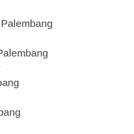
 Palembang
 Palembang
.
bang
bang