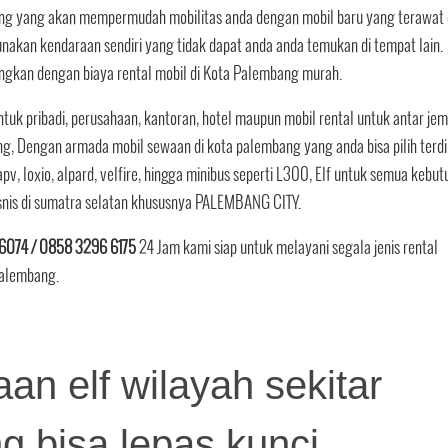
bang yang akan mempermudah mobilitas anda dengan mobil baru yang terawat
kan kendaraan sendiri yang tidak dapat anda anda temukan di tempat lain.
gkan dengan biaya rental mobil di Kota Palembang murah.
tuk pribadi, perusahaan, kantoran, hotel maupun mobil rental untuk antar je
g, Dengan armada mobil sewaan di kota palembang yang anda bisa pilih terdi
, apv, loxio, alpard, velfire, hingga minibus seperti L300, Elf untuk semua kebu
isnis di sumatra selatan khususnya PALEMBANG CITY.
6074 / 0858 3296 6175
24 Jam kami siap untuk melayani segala jenis rental
 palembang.
an elf wilayah sekitar
 bisa lepas kunci