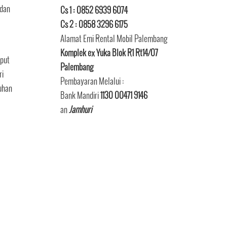
 dan
Cs 1 : 0852 6939 6074
Cs 2 : 0858 3296 6175
Alamat Emi Rental Mobil Palembang
Komplek ex Yuka Blok R1 Rt14/07
mput
Palembang
ri
Pembayaran Melalui :
tuhan
Bank Mandiri
1130 00471 9146
an
Jamhuri