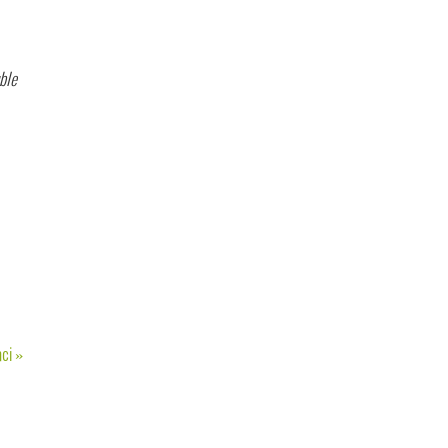
ble
nci
»