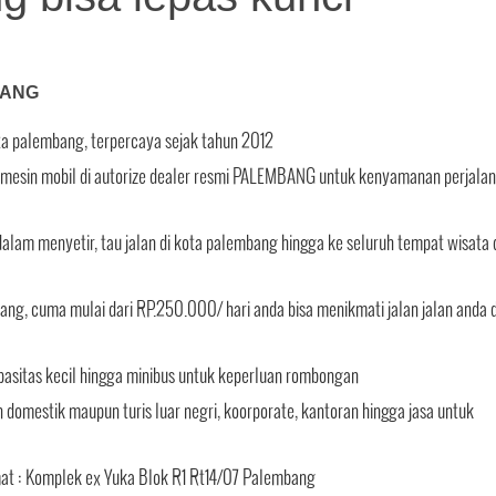
BANG
ota palembang, terpercaya sejak tahun 2012
tin mesin mobil di autorize dealer resmi PALEMBANG untuk kenyamanan perjala
alam menyetir, tau jalan di kota palembang hingga ke seluruh tempat wisata 
ang, cuma mulai dari RP.250.000/ hari anda bisa menikmati jalan jalan anda d
pasitas kecil hingga minibus untuk keperluan rombongan
domestik maupun turis luar negri, koorporate, kantoran hingga jasa untuk
mat : Komplek ex Yuka Blok R1 Rt14/07 Palembang