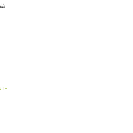
ble
rah
»