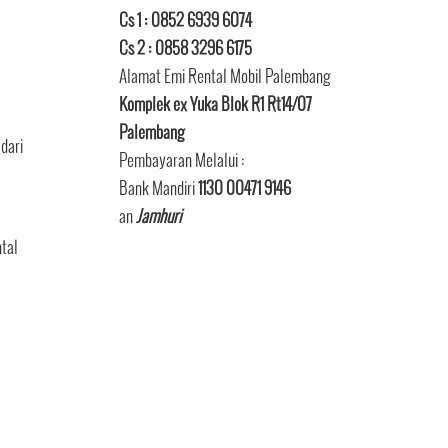
Cs 1 : 0852 6939 6074
Cs 2 : 0858 3296 6175
Alamat Emi Rental Mobil Palembang
Komplek ex Yuka Blok R1 Rt14/07
Palembang
dari
Pembayaran Melalui :
Bank Mandiri
1130 00471 9146
an
Jamhuri
tal