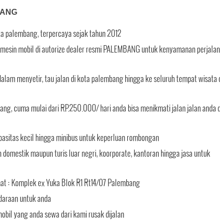
BANG
ota palembang, terpercaya sejak tahun 2012
tin mesin mobil di autorize dealer resmi PALEMBANG untuk kenyamanan perjala
alam menyetir, tau jalan di kota palembang hingga ke seluruh tempat wisata 
ang, cuma mulai dari RP.250.000/ hari anda bisa menikmati jalan jalan anda d
pasitas kecil hingga minibus untuk keperluan rombongan
domestik maupun turis luar negri, koorporate, kantoran hingga jasa untuk
mat : Komplek ex Yuka Blok R1 Rt14/07 Palembang
daraan untuk anda
bil yang anda sewa dari kami rusak dijalan