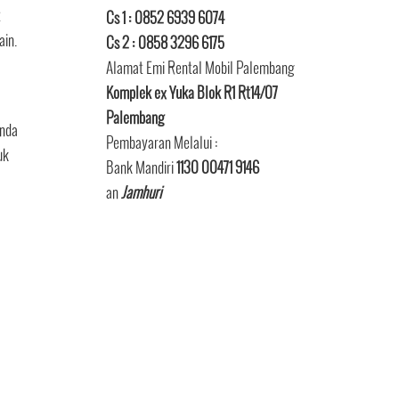
t
Cs 1 : 0852 6939 6074
ain.
Cs 2 : 0858 3296 6175
Alamat Emi Rental Mobil Palembang
Komplek ex Yuka Blok R1 Rt14/07
Palembang
anda
Pembayaran Melalui :
uk
Bank Mandiri
1130 00471 9146
an
Jamhuri