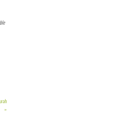
ble
urah
»