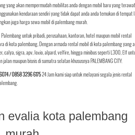
mbang yang akan mempermudah mobilitas anda dengan mobil baru yang terawa
gunakan kendaraan sendiri yang tidak dapat anda anda temukan di tempat l
ngkan juga harga sewa mobil di palembang murah.
 Palembang untuk pribadi, perusahaan, kantoran, hotel maupun mobil rental
ara di kota palembang, Dengan armada rental mobil di kota palembang yang 
er, calya, sigra, apv, loxio, alpard, velfire, hingga minibus seperti L300, Elf unt
an jalan maupun bisnis di sumatra selatan khususnya PALEMBANG CITY.
6074 / 0858 3296 6175
24 Jam kami siap untuk melayani segala jenis rental
 palembang.
 evalia kota palembang
murah