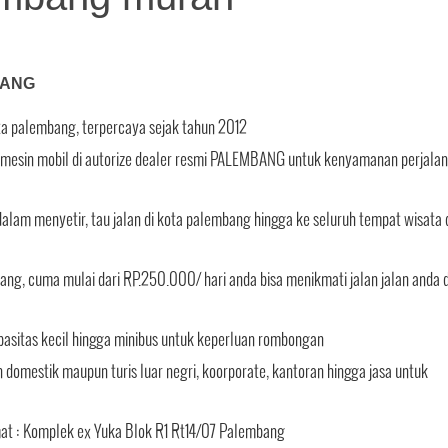
BANG
ota palembang, terpercaya sejak tahun 2012
tin mesin mobil di autorize dealer resmi PALEMBANG untuk kenyamanan perjala
alam menyetir, tau jalan di kota palembang hingga ke seluruh tempat wisata 
ang, cuma mulai dari RP.250.000/ hari anda bisa menikmati jalan jalan anda d
pasitas kecil hingga minibus untuk keperluan rombongan
domestik maupun turis luar negri, koorporate, kantoran hingga jasa untuk
mat : Komplek ex Yuka Blok R1 Rt14/07 Palembang