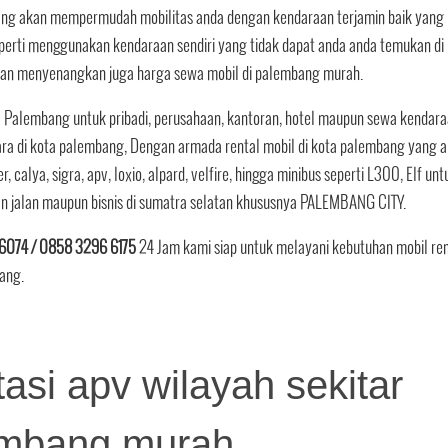
yang akan mempermudah mobilitas anda dengan kendaraan terjamin baik yang
erti menggunakan kendaraan sendiri yang tidak dapat anda anda temukan di
 dan menyenangkan juga harga sewa mobil di palembang murah.
l Palembang untuk pribadi, perusahaan, kantoran, hotel maupun sewa kendar
ara di kota palembang, Dengan armada rental mobil di kota palembang yang 
er, calya, sigra, apv, loxio, alpard, velfire, hingga minibus seperti L300, Elf unt
an jalan maupun bisnis di sumatra selatan khususnya PALEMBANG CITY.
6074 / 0858 3296 6175
24 Jam kami siap untuk melayani kebutuhan mobil ren
bang.
asi apv wilayah sekitar
mbang murah