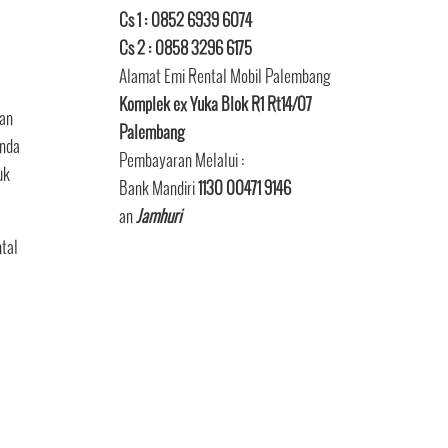
Cs 1 : 0852 6939 6074
Cs 2 : 0858 3296 6175
Alamat Emi Rental Mobil Palembang
Komplek ex Yuka Blok R1 Rt14/07
aan
Palembang
anda
Pembayaran Melalui :
uk
Bank Mandiri
1130 00471 9146
an
Jamhuri
tal