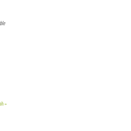
ble
rah
»