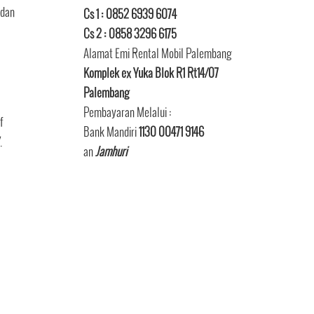
 dan
Cs 1 : 0852 6939 6074
Cs 2 : 0858 3296 6175
Alamat Emi Rental Mobil Palembang
Komplek ex Yuka Blok R1 Rt14/07
Palembang
Pembayaran Melalui :
f
Bank Mandiri
1130 00471 9146
.
an
Jamhuri