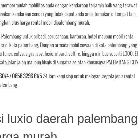
n mempermudah mobilitas anda dengan kendaraan terjamin baik yang terawat
kan kendaraan sendiri yang tidak dapat anda anda temukan di tempat lain.
gkan plus harga rental mobil dipalembang murah.
 Palembang untuk pribadi, perusahaan, kantoran, hotel maupun mobil rental
ara di kota palembang, Dengan armada mobil sewaan di kota palembang yang
ortuner, calya, sigra, apv, loxio, alpard, velfire, hingga minibus seperti L300, El
sata,jalan jalan maupun bisnis di sumatra selatan khususnya PALEMBANG CITY
6074 / 0858 3296 6175
24 Jam kami siap untuk melayani segala jenis rental
 palembang.
i luxio daerah palembang
arga murah