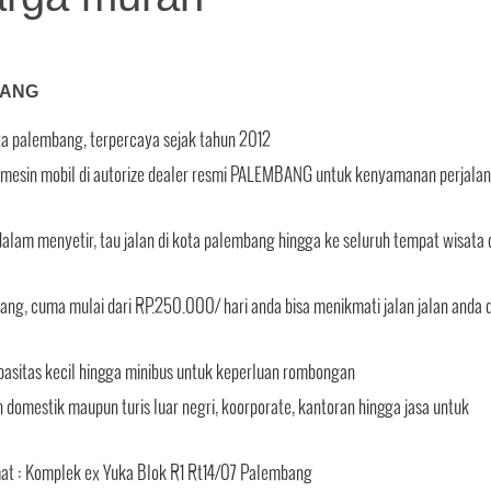
BANG
ota palembang, terpercaya sejak tahun 2012
tin mesin mobil di autorize dealer resmi PALEMBANG untuk kenyamanan perjala
alam menyetir, tau jalan di kota palembang hingga ke seluruh tempat wisata 
ang, cuma mulai dari RP.250.000/ hari anda bisa menikmati jalan jalan anda d
pasitas kecil hingga minibus untuk keperluan rombongan
domestik maupun turis luar negri, koorporate, kantoran hingga jasa untuk
mat : Komplek ex Yuka Blok R1 Rt14/07 Palembang