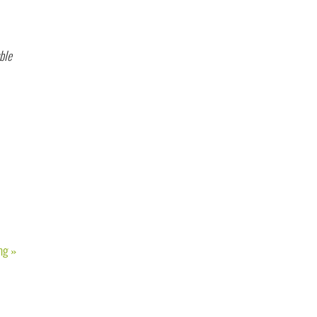
ble
ang
»